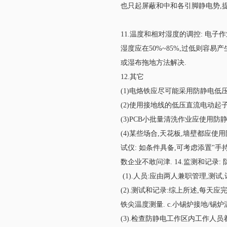
也只起屏蔽和中和各引脚静电势,提供
11.温度和相对湿度的调控: 电子
湿度应在50%~85%,过低则容易
或湿布拖地方法解决.
12.其它
(1)电烙铁应尽可能采用防静电低
(2)使用接地线的低压直流电动起子
(3)PCB小批量清洗作业应使用防
(4)某些场合,天花板,墙壁都应
试仪: 如条件具备,可考虑添置"
数企业不敢问津. 14.监测和记录
(1).人员:应由两人兼职管理,测
(2).测试和记录:综上所述,每天应完成
铁尖温度测量. c.小锡炉接地/锡炉温
(3).检查防静电工作区内工作人员着