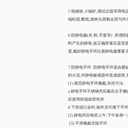
5.电烙铁,小锡炉,测试仪器等用
端松脱,断线,烙铁头因氧化而与外
6.防静电服(衣,鞋,手套等):
料产生的静电.故正确穿著应是里
度,戴好静电手环比着静电服重要.
7.防静电手环: 防静电手环是由
的火花,对静电敏感器件造成损害,
(1).规范静电手环佩戴,夹持方法:
a.静电手环不锈钢壳应戴在左手腕内
应使用前端齿部夹持.
d.下班或行走时,操作员可摘下手环
(2).静电环应每班上午,下午各
(3).不准佩戴无线手环.