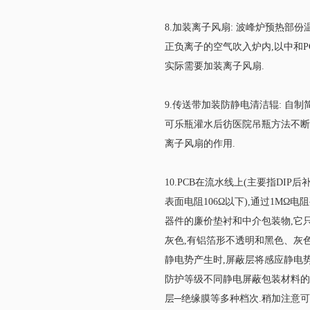
8.加装离子风扇: 波峰炉预热部
正负离子的空气吹入炉内,以中和
实际需要加装离子风扇.
9.传送带加装防静电清洁辊: 自
可乐瓶灌水后彷医院吊瓶方法不断
离子风扇的作用.
10.PCB在流水线上(主要指DI
表面电阻106Ω以下),通过1MΩ电
器件的廉价垫衬和中介包装物,它只是
灰色,有铝箔形不透明和黑色
静电势产生时,屏蔽层将感应静电
防护等级不同静电屏蔽包装材料的导
层─绝缘膜等多种档次.稍加注意可发