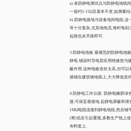
a).各防静电测试点与防静电地线间
一值约5-15Ω且基本不变,如测
b).防静电接地与设备地间电阻,
等十分复杂,尤其地电流,每时每刻
短路也未开路即可.
3.防静电地板 最规范的防静电
静电.铺设时导电层应用绝缘垫与建
蔽作用.这种地板造价太高,但可以
接铺在建筑物地面上,大大降低造
4.防静电工作台面: 防静电橡胶绿色
接,可保妥善接地.起静电屏蔽和泄
1MΩ电阻连接到静电地线,然后铺
(凳)也应引起重视,多数生产线上
布料套上.