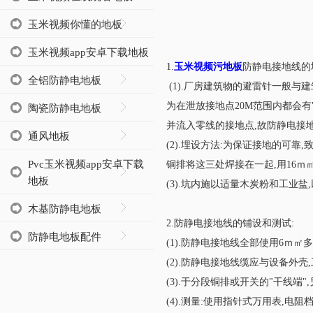
玉米视频你懂的地板
玉米视频app安卓下载地板
1.
玉米视频污地板
防静电接地线的
全铝防静电地板
(1).厂房建筑物的避雷针一般
为在泄放接地点20M范围内都会有
陶瓷防静电地板
并流入零线的接地点,故防静电接
通风地板
(2).埋设方法:为保证接地的可靠
Pvc玉米视频app安卓下载
铜排将这三处焊接在一起,用16ｍ
地板
(3).坑内施以适量木炭粉和工业盐,
木基防静电地板
2.防静电接地线的铺设和测试:
防静电地板配件
(1).防静电接地线全部使用6ｍ
(2).防静电接地线缆应与设备外壳
(3).于分段铜排或开关的"干线端",
(4).测量:使用指针式万用表,电阻档