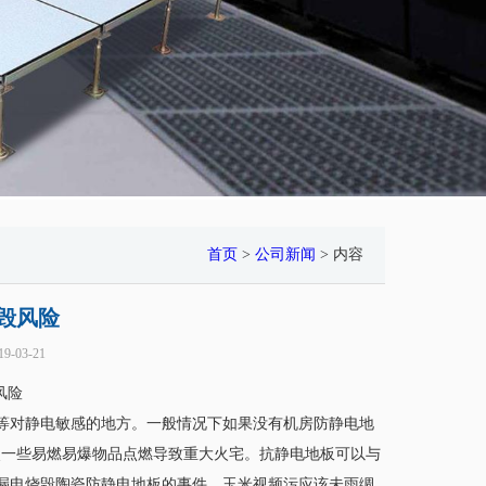
首页
>
公司新闻
> 内容
毁风险
9-03-21
风险
净室等对静电敏感的地方。一般情况下如果没有机房防静电地
使一些易燃易爆物品点燃导致重大火宅。抗静电地板可以与
源漏电烧毁陶瓷防静电地板的事件，玉米视频污应该未雨绸