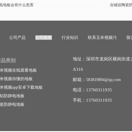
电地板会有什么危害
在铺设陶瓷
公司产品
公司新闻
行业知识
联系玉米视频污
留
地址：深圳市龙岗区横岗街道
产品类别
A316
米视频在线观看地板
米视频你懂的地板
邮箱：
583819894@qq.com
米视频app安卓下载地板
电话：13760311935
铝防静电地板
手机：13760311935
瓷防静电地板